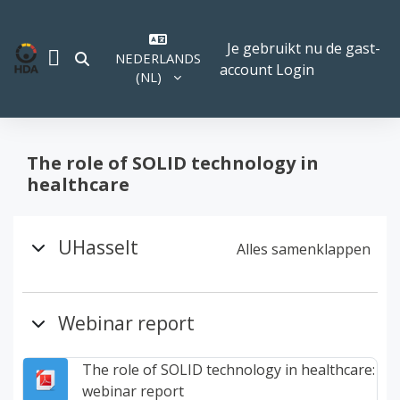
Ga naar hoofdinhoud
Je gebruikt nu de gast-
NEDERLANDS
SCHAKEL ZOEK INVOER
account
Login
ZIJPANEEL
‎(NL)‎
The role of SOLID technology in
healthcare
Overzicht van het onderw
UHasselt
Alles samenklappen
Webinar report
The role of SOLID technology in healthcare:
Bestand
webinar report