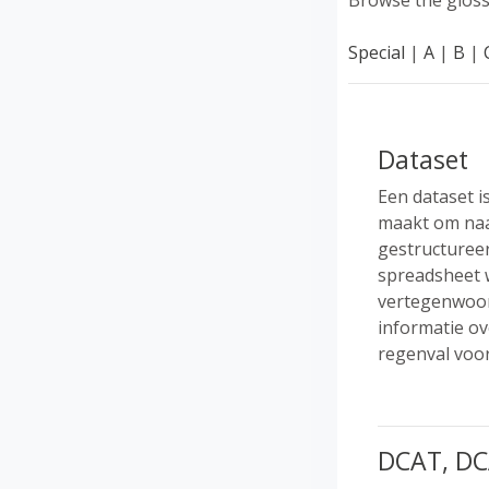
Browse the gloss
Special
|
A
|
B
|
Dataset
Een dataset 
maakt om naar
gestructureer
spreadsheet w
vertegenwoord
informatie ov
regenval voor
DCAT, DC