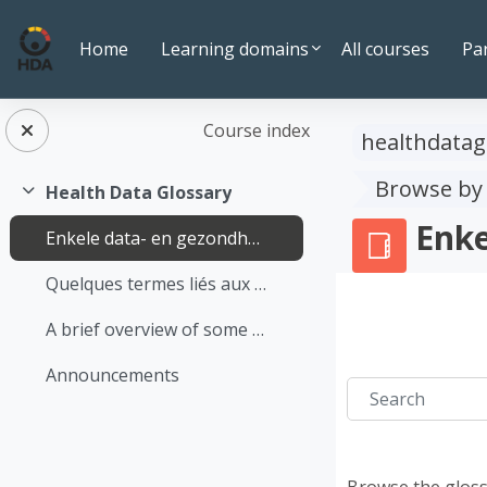
Skip to main content
Home
Learning domains
All courses
Pa
Course index
healthdatag
Browse by
Health Data Glossary
Collapse
Enke
Enkele data- en gezondheidsgerelateerde termen op een rijtje
Quelques termes liés aux données et à la santé
A brief overview of some terms relating to data and health
Announcements
Search