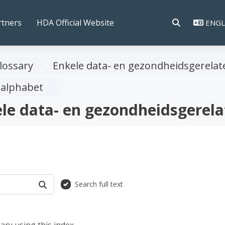
rtners
HDA Official Website
ENGLI
TOGGLE SEAR
lossary
Enkele data- en gezondheidsgerelate
 alphabet
le data- en gezondheidsgerela
Search full text
SEARCH