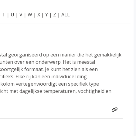
|
T
|
U
|
V
|
W
|
X
|
Y
|
Z
|
ALL
stal georganiseerd op een manier die het gemakkelijk
punten over een onderwerp. Het is meestal
oortgelijk formaat. Je kunt het zien als een
ieks. Elke rij kan een individueel ding
 kolom vertegenwoordigt een specifiek type
icht met dagelijkse temperaturen, vochtigheid en