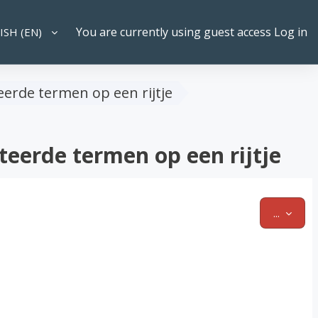
You are currently using guest access
Log in
SH ‎(EN)‎
CH INPUT
erde termen op een rijtje
teerde termen op een rijtje
EXPOR
...