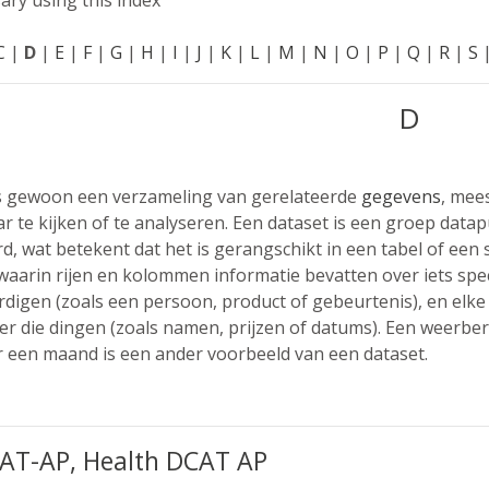
ary using this index
C
|
D
|
E
|
F
|
G
|
H
|
I
|
J
|
K
|
L
|
M
|
N
|
O
|
P
|
Q
|
R
|
S
D
is gewoon een verzameling van gerelateerde
gegevens
, mee
 te kijken of te analyseren. Een dataset is een groep data
d, wat betekent dat het is gerangschikt in een tabel of een s
aarin rijen en kolommen informatie bevatten over iets specif
igen (zoals een persoon, product of gebeurtenis), en elke
er die dingen (zoals namen, prijzen of datums). Een weerber
 een maand is een ander voorbeeld van een dataset.
AT-AP, Health DCAT AP