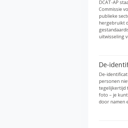
DCAT-AP sta
Commissie voo
publieke sec
hergebruikt 
gestandaardi
uitwisseling 
De-identif
De-identifica
personen niet
tegelijkertijd
foto – je kun
door namen e