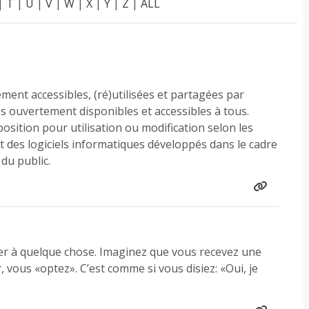
|
T
|
U
|
V
|
W
|
X
|
Y
|
Z
|
ALL
ment accessibles, (ré)utilisées et partagées par
ues ouvertement disponibles et accessibles à tous.
sition pour utilisation ou modification selon les
nt des logiciels informatiques développés dans le cadre
du public.
er à quelque chose. Imaginez que vous recevez une
, vous «optez». C’est comme si vous disiez: «Oui, je