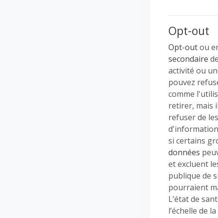
Opt-out
Opt-out
ou en
secondaire
d
activité ou un
pouvez refuser
comme l'utili
retirer, mais
refuser de le
d'information
si certains g
données
peuv
et excluent 
publique de s
pourraient ma
L’état de san
l’échelle de l