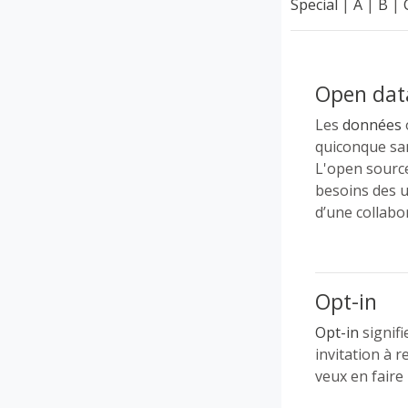
Special
|
A
|
B
|
Open dat
Les
données
quiconque san
L'open source
besoins des u
d’une collabo
Opt-in
Opt-in
signifi
invitation à r
veux en faire 