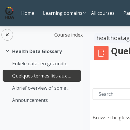
Skip to main content
Home
Learning domains
All courses
Pa
Course index
healthdatag
Quel
Health Data Glossary
Collapse
Enkele data- en gezondheidsgerelateerde termen op een rijtje
Quelques termes liés aux données et à la santé
A brief overview of some terms relating to data and health
Search
Announcements
Browse the gloss