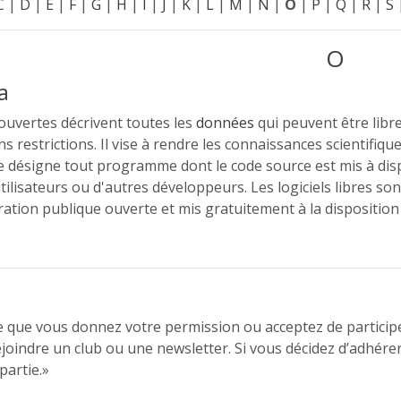
C
|
D
|
E
|
F
|
G
|
H
|
I
|
J
|
K
|
L
|
M
|
N
|
O
|
P
|
Q
|
R
|
S
O
a
ouvertes décrivent toutes les
données
qui peuvent être libre
s restrictions. Il vise à rendre les connaissances scientifiq
 désigne tout programme dont le code source est mis à dispo
tilisateurs ou d'autres développeurs. Les logiciels libres so
ration publique ouverte et mis gratuitement à la disposition 
e que vous donnez votre permission ou acceptez de particip
ejoindre un club ou une newsletter. Si vous décidez d’adhérer
partie.»