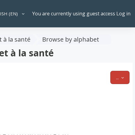
You are currently using guest access
Log in
SH ‎(EN)‎
CH INPUT
 à la santé
Browse by alphabet
t à la santé
EXPOR
...