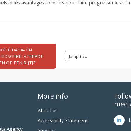
uels et les avantages collectifs pour faire progresser les soi
NKELE DATA- EN 
Jump to...
IDSGERELATEERDE 
N OP EEN RIJTJE
More info
Follo
medi
About us
L
Accessibility Statement
ata Agency
Services