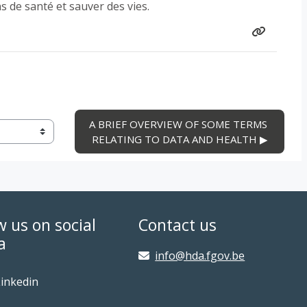
ns de santé et sauver des vies.
A BRIEF OVERVIEW OF SOME TERMS 
RELATING TO DATA AND HEALTH ▶︎
w us on social
Contact us
a
info@hda.fgov.be
inkedin