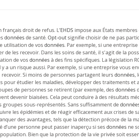
 français droit de refus. L’
EHDS
impose aux États membres d’
es
données
de santé.
Opt-out
signifie choisir de ne pas part
e utilisation de vos
données
. Par exemple, si une entrepris
 de les recevoir. Dans les soins de santé, il s'agit de la poss
sation de vos
données
à des fins spécifiques. La législation 
 il y a un risque aussi. Par exemple, si une entreprise vous 
s recevoir. Si moins de personnes partagent leurs
données
,
s pour étudier les maladies, développer des traitements et a
roupes de personnes se retirent (par exemple, des
données
d
ent devenir biaisées. Cela peut conduire à des résultats méd
les groupes sous-représentés. Sans suffisamment de
donnée
uivre les épidémies et de réagir efficacement aux crises de s
nquer des avantages, tels que la détection précoce de la mala
té d’une personne peut passer inaperçu si ses
données
ne so
a population. Bien que la protection de la vie privée soit essen