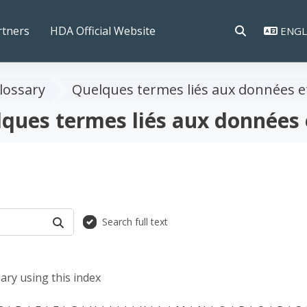
rtners
HDA Official Website
ENGLI
TOGGLE SEAR
lossary
Quelques termes liés aux données et
ques termes liés aux données e
Search full text
SEARCH
ary using this index