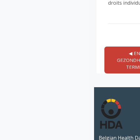
droits individ
◀︎ E
GEZONDHE
TERME
Belgian Health D