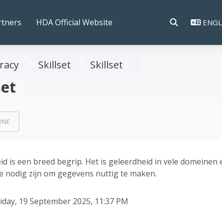
rtners
HDA Official Website
ENGLI
TOGGLE SEAR
eracy
Skillset
Skillset
set
 requirements
ONE
d is een breed begrip. Het is geleerdheid in vele domeinen 
e nodig zijn om gegevens nuttig te maken.
riday, 19 September 2025, 11:37 PM