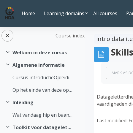
Skip to main content
Home
Learning domains
All courses
Pa
Course index
intro datalit
Skill
Welkom in deze cursus
Collapse
Algemene informatie
Completion
Collapse
MARK AS D
Cursus introductieOpleidingstype: e-learningTijdsd...
Op het einde van deze opleiding vind je een docume...
Datageletterdhei
Inleiding
vaardigheden di
Collapse
Wat vandaag hip en baanbrekend is, kan volgend jaa...
Last modified: F
Toolkit voor datageletterdheid
Collapse