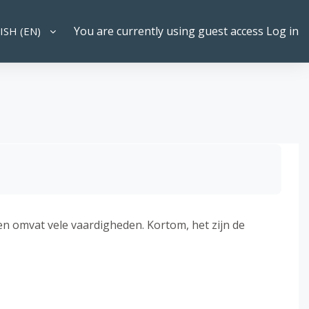
You are currently using guest access
Log in
SH ‎(EN)‎
CH INPUT
en omvat vele vaardigheden. Kortom, het zijn de