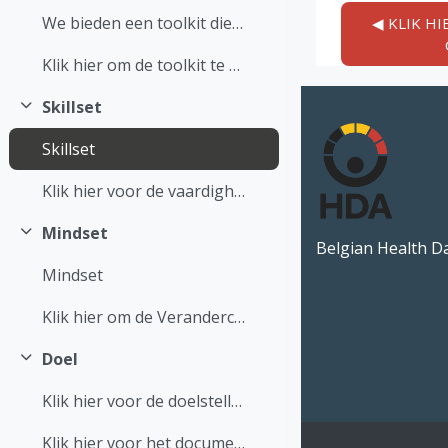
We bieden een toolkit die uitlegt hoe je gegevens ...
◀︎ KLIK H
Klik hier om de toolkit te ontdekken
Skillset
Collapse
Skillset
Klik hier voor de vaardigheden bij datageletterdheid
Mindset
Collapse
Belgian Health D
Mindset
Klik hier om de Verandercurve te ontdekken
Doel
Collapse
Klik hier voor de doelstelling
Klik hier voor het document