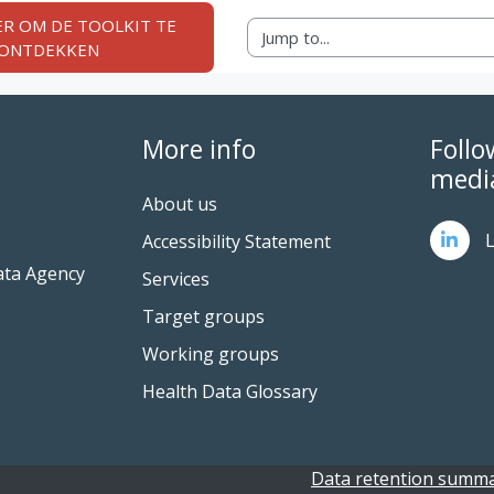
IER OM DE TOOLKIT TE 
Jump to...
ONTDEKKEN
More info
Follo
medi
About us
L
Accessibility Statement
ata Agency
Services
Target groups
Working groups
Health Data Glossary
Data retention summ