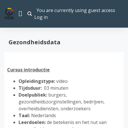
Skip to main content
You are currently using guest access
TOGGLE SEARCH INPUT
Log in
SIDE PANEL
Gezondheidsdata
Cursus introductie
Opleidingstype:
video
Tijdsduur:
03 minuten
Doelpubliek:
burgers,
gezondheidszorginstellingen, bedrijven,
overheidsdiensten, onderzoekers
Taal:
Nederlands
Leerdoelen:
de betekenis en het nut van