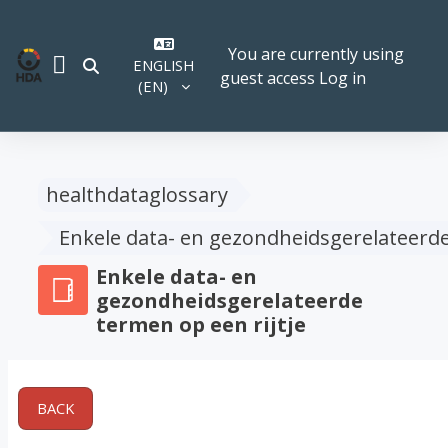
Skip to main content
You are currently using
ENGLISH
TOGGLE SEARCH INPUT
guest access
Log in
SIDE PANEL
‎(EN)‎
healthdataglossary
Enkele data- en gezondheidsgerelateerde
Enkele data- en
gezondheidsgerelateerde
termen op een rijtje
BACK